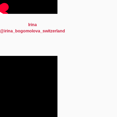
Irina
@irina_bogomolova_switzerland