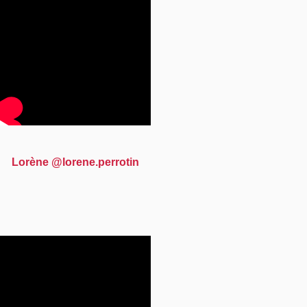
Lorène @lorene.perrotin