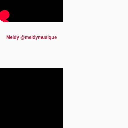
Meldy @meldymusique