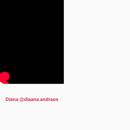
Diana @diaana.andraos